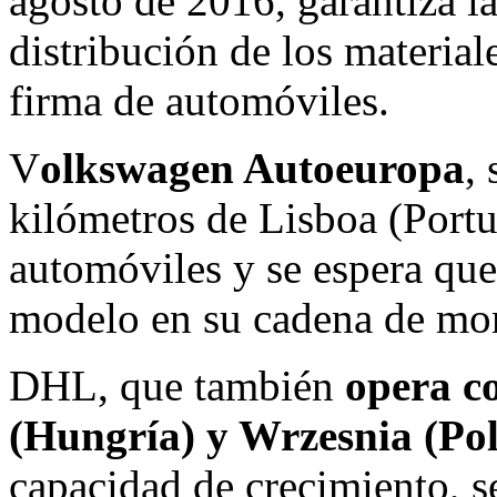
agosto de 2016, garantiza la
distribución de los material
firma de automóviles.
V
olkswagen Autoeuropa
,
kilómetros de Lisboa (Portu
automóviles y se espera qu
modelo en su cadena de mon
DHL, que también
opera c
(Hungría) y Wrzesnia (Pol
capacidad de crecimiento, se