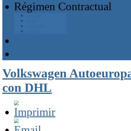
Régimen Contractual
Alquiler
Venta
Concesión
Abono
Noticias
Contacto
Volkswagen Autoeuropa 
con DHL