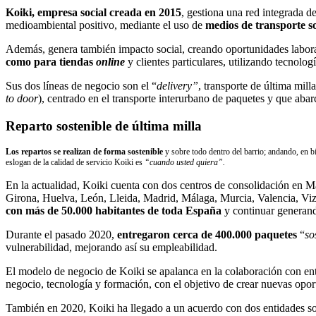
Koiki, empresa social creada en 2015
, gestiona una red integrada d
medioambiental positivo, mediante el uso de
medios de transporte so
Además, genera también impacto social, creando oportunidades laborale
como para tiendas
online
y clientes particulares, utilizando tecnolog
Sus dos líneas de negocio son el “
delivery”
, transporte de última mill
to door
), centrado en el transporte interurbano de paquetes y que aba
Reparto sostenible de última milla
Los repartos se realizan de forma sostenible
y sobre todo dentro del barrio; andando, en bici
eslogan
de la calidad de servicio Koiki es
“cuando usted quiera”.
En la actualidad, Koiki cuenta con dos centros de consolidación en 
Girona, Huelva, León, Lleida, Madrid, Málaga, Murcia, Valencia, Viz
con más de 50.000 habitantes de toda España
y continuar generand
Durante el pasado 2020,
entregaron cerca de 400.000 paquetes
“
so
vulnerabilidad, mejorando así su empleabilidad.
El modelo de negocio de Koiki se apalanca en la colaboración con enti
negocio, tecnología y formación, con el objetivo de crear nuevas opo
También en 2020, Koiki ha llegado a un acuerdo con dos entidades s