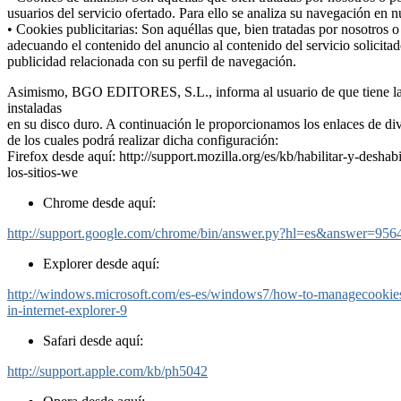
usuarios del servicio ofertado. Para ello se analiza su navegación en 
• Cookies publicitarias: Son aquéllas que, bien tratadas por nosotros o
adecuando el contenido del anuncio al contenido del servicio solicita
publicidad relacionada con su perfil de navegación.
Asimismo, BGO EDITORES, S.L., informa al usuario de que tiene la po
instaladas
en su disco duro. A continuación le proporcionamos los enlaces de di
de los cuales podrá realizar dicha configuración:
Firefox desde aquí: http://support.mozilla.org/es/kb/habilitar-y-deshab
los-sitios-we
Chrome desde aquí:
http://support.google.com/chrome/bin/answer.py?hl=es&answer=956
Explorer desde aquí:
http://windows.microsoft.com/es-es/windows7/how-to-managecookie
in-internet-explorer-9
Safari desde aquí:
http://support.apple.com/kb/ph5042