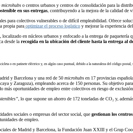
e
microhubs
o centros urbanos y centros de consolidación para la distrib
stenible en sus entregas
, contribuyendo a la mejora de la calidad de v
s para colectivos vulnerables o de difícil empleabilidad. Ofrece soluc
ía propia para
optimizar el proceso logístico
y mejorar la experiencia del 
a, localizado en núcleos urbanos y enfocado a la entrega de paquetería q
rca desde la
recogida en la ubicación del cliente hasta la entrega al de
cleta o en patinete eléctrico y, en algún caso puntual, debido a la naturaleza del código postal, s
Madrid y Barcelona y una red de 50
microhubs
en 17 provincias española
caya y Zaragoza), empleando acerca de 150 personas. Su objetivo para 
o más oportunidades de empleo entre colectivos en riesgo de exclusión
stenibles”
, lo que supone un ahorro de 172 toneladas de CO₂ y, además
dades sociales o empresas del sector social, que
gestionan los centros 
rtunidades de empleo.
ociales de Madrid y Barcelona, la Fundación Juan XXIII y el Grup Coo