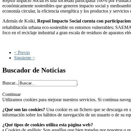
Repsol Impacto Social es una sociedad participada 100% por Fundació
económicamente sostenibles que generen impacto social y medioambien
economía circular, la eficiencia energética y los productos y servicios 
Además de Koiki,
Repsol Impacto Social cuenta con participacion
rehabilitación urbana eco-sostenible en entornos vulnerables; SAEMA
foco en el reciclaje industrial a gran escala de residuos de aparatos el
< Previo
Siguiente >
Buscador de Noticias
Buscar...
Continuar
Utilizamos cookies para mejorar nuestros servicios. Si continua nav
¿Qué son las cookies?
Una cookie es un fichero que se descarga en s
información sobre los hábitos de navegación de un usuario o de su equ
¿Qué tipos de cookies utiliza esta página web?
• Cookies de análisis: Son aquéllas que bien tratadas por nosotros o por