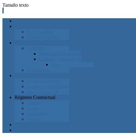
Tamaño texto
Inicio
Suelo
Para Logística
Campa Logística
Naves
Completa
Nave logística general
Logística especializada
Frio
Por módulos
Oficinas y Locales
Oficina completa
Despacho individualizado
Local comercial
Régimen Contractual
Alquiler
Venta
Concesión
Abono
Noticias
Contacto