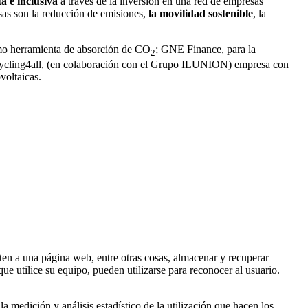
a e inclusiva
a través de la inversión en una red de empresas
as son la reducción de emisiones,
la movilidad sostenible
, la
omo herramienta de absorción de CO
; GNE Finance, para la
2
Recycling4all, (en colaboración con el Grupo ILUNION) empresa con
voltaicas.
en a una página web, entre otras cosas, almacenar y recuperar
e utilice su equipo, pueden utilizarse para reconocer al usuario.
la medición y análisis estadístico de la utilización que hacen los