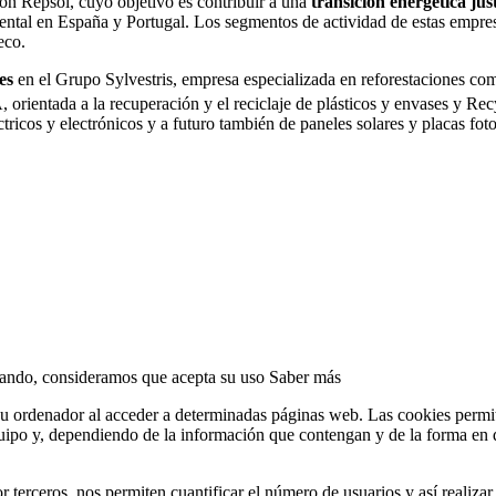
n Repsol, cuyo objetivo es contribuir a una
transición energética just
tal en España y Portugal. Los segmentos de actividad de estas empres
eco.
es
en el Grupo Sylvestris, empresa especializada en reforestaciones c
, orientada a la recuperación y el reciclaje de plásticos y envases y 
éctricos y electrónicos y a futuro también de paneles solares y placas foto
egando, consideramos que acepta su uso
Saber más
u ordenador al acceder a determinadas páginas web. Las cookies permit
ipo y, dependiendo de la información que contengan y de la forma en qu
 terceros, nos permiten cuantificar el número de usuarios y así realizar 